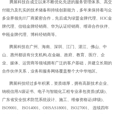
腾展科技自成立以来不断优化先进的服务管理体系、高交
付能力及扎实的技术储备和持续创新能力，多年来保持着与众
多业界领先IT厂商紧密合作，先后成为绿盟金牌代理、H3C金
牌代理、信锐金牌经销商、华为认证经销商、维谛合作伙伴、
申瓯金牌代理、博科经销商等。
腾展科技在广州、海南、深圳、江门、湛江、佛山、中
山、惠州都设有分支机构,在金融、政府、教育、医疗、企
业、媒体、运营商等领域拥有广泛的客户基础，并建立长期的
合作伙伴关系，业务和服务网络覆盖整个大中华地区。
腾展科技经过多年积累，资质雄厚，拥有高新技术企业、
纳税信用A级证书、电子与智能化工程专业承包资质(贰级)、
广东省安全技术防范系统设计、施工、维修资格证(肆级)、
ISO9001、 ISO14001、OHSAS18001、ISO27001、 连续四年