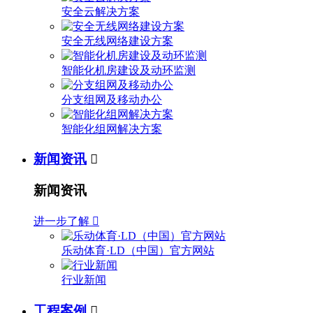
安全云解决方案
安全无线网络建设方案
智能化机房建设及动环监测
分支组网及移动办公
智能化组网解决方案
新闻资讯

新闻资讯
进一步了解

乐动体育·LD（中国）官方网站
行业新闻
工程案例
