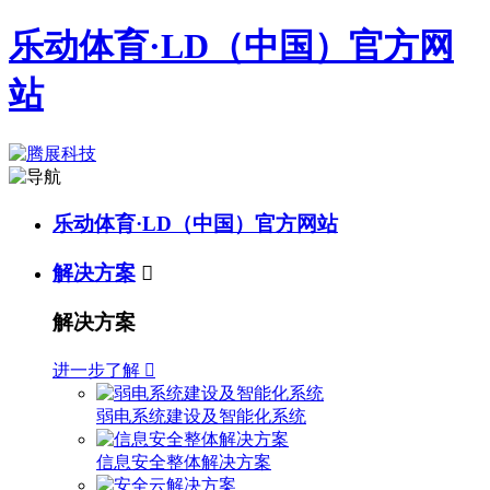
乐动体育·LD（中国）官方网
站
乐动体育·LD（中国）官方网站
解决方案

解决方案
进一步了解

弱电系统建设及智能化系统
信息安全整体解决方案