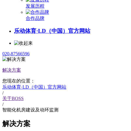
发展历程
合作品牌
乐动体育·LD（中国）官方网站
020-87566596
解决方案
您现在的位置：
乐动体育·LD（中国）官方网站
/
关于BOSS
/
智能化机房建设及动环监测
解决方案