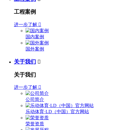
工程案例
进一步了解

国内案例
国外案例
关于我们

关于我们
进一步了解

公司简介
乐动体育·LD（中国）官方网站
荣誉资质