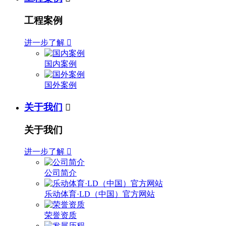
工程案例
进一步了解

国内案例
国外案例
关于我们

关于我们
进一步了解

公司简介
乐动体育·LD（中国）官方网站
荣誉资质