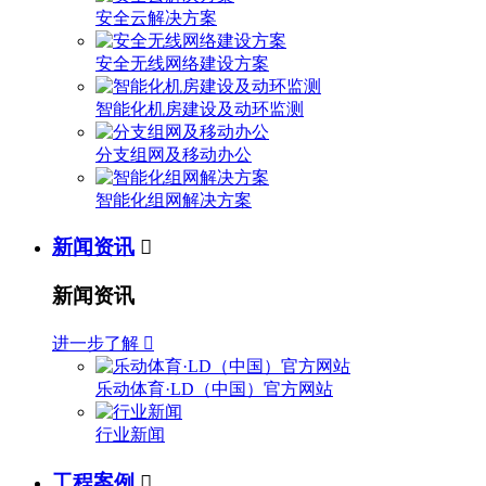
安全云解决方案
安全无线网络建设方案
智能化机房建设及动环监测
分支组网及移动办公
智能化组网解决方案
新闻资讯

新闻资讯
进一步了解

乐动体育·LD（中国）官方网站
行业新闻
工程案例
