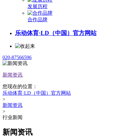
发展历程
合作品牌
乐动体育·LD（中国）官方网站
020-87566596
新闻资讯
您现在的位置：
乐动体育·LD（中国）官方网站
>
新闻资讯
>
行业新闻
新闻资讯