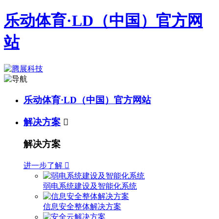
乐动体育·LD（中国）官方网
站
乐动体育·LD（中国）官方网站
解决方案

解决方案
进一步了解

弱电系统建设及智能化系统
信息安全整体解决方案