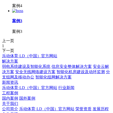
案例4
案例3
案例3
上一页
1
下一页
乐动体育·LD（中国）官方网站
解决方案
弱电系统建设及智能化系统
信息安全整体解决方案
安全云解
决方案
安全无线网络建设方案
智能化机房建设及动环监测
分
支组网及移动办公
智能化组网解决方案
新闻资讯
乐动体育·LD（中国）官方网站
行业新闻
工程案例
国内案例
国外案例
关于我们
公司简介
乐动体育·LD（中国）官方网站
荣誉资质
发展历程