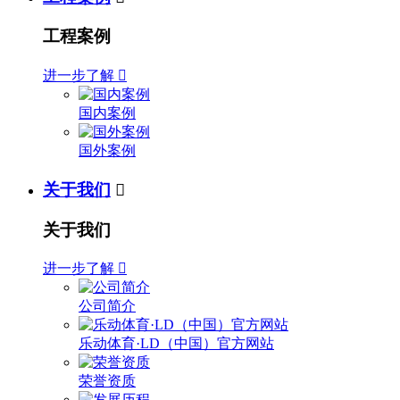
工程案例
进一步了解

国内案例
国外案例
关于我们

关于我们
进一步了解

公司简介
乐动体育·LD（中国）官方网站
荣誉资质