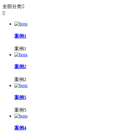
全部分类


案例1
案例1
案例2
案例2
案例5
案例5
案例4