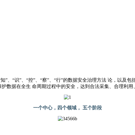
”、“识”、“控”、“察”、“行”的数据安全治理方法 论，以
保护数据在全生 命周期过程中的安全，达到合法采集、合理利用
一个中心，四个领域， 五个阶段