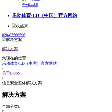
合作品牌
乐动体育·LD（中国）官方网站
020-87566596
解决方案
您现在的位置：
乐动体育·LD（中国）官方网站
/
关于BOSS
/
信息安全整体解决方案
解决方案
全部分类
