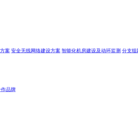
方案
安全无线网络建设方案
智能化机房建设及动环监测
分支组
合作品牌